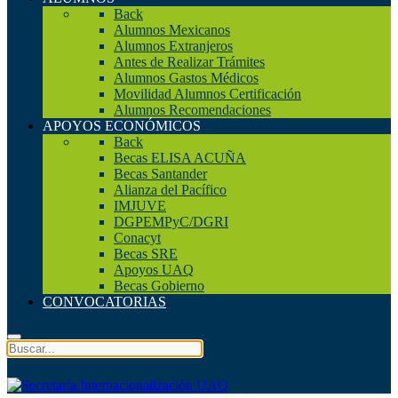
Back
Alumnos Mexicanos
Alumnos Extranjeros
Antes de Realizar Trámites
Alumnos Gastos Médicos
Movilidad Alumnos Certificación
Alumnos Recomendaciones
APOYOS ECONÓMICOS
Back
Becas ELISA ACUÑA
Becas Santander
Alianza del Pacífico
IMJUVE
DGPEMPyC/DGRI
Conacyt
Becas SRE
Apoyos UAQ
Becas Gobierno
CONVOCATORIAS