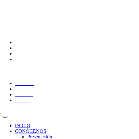
Contraloría Social
Directorio
Calendario Escolar
Bibliotecas
Comunidades
Alumnos
Correo alumnos UAQ
Docentes
Adminitrativos
Síguenos:
Facebook
Instagram
YouTube
Twitter
INICIO
CONÓCENOS
Presentación