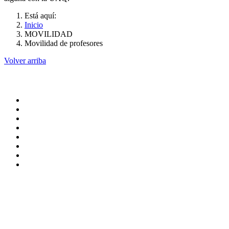
Está aquí:
Inicio
MOVILIDAD
Movilidad de profesores
Volver arriba
Administracion
Pagina principal
Rectoria
Secretarias
Direcciones
Coordinaciones
Bachilleres
Facultades
Campus
Servicios
Transpareancia
Normatividad
Correo de Empleados UAQ