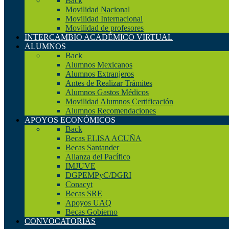
Back
Movilidad Nacional
Movilidad Internacional
Movilidad de profesores
INTERCAMBIO ACADÉMICO VIRTUAL
ALUMNOS
Back
Alumnos Mexicanos
Alumnos Extranjeros
Antes de Realizar Trámites
Alumnos Gastos Médicos
Movilidad Alumnos Certificación
Alumnos Recomendaciones
APOYOS ECONÓMICOS
Back
Becas ELISA ACUÑA
Becas Santander
Alianza del Pacífico
IMJUVE
DGPEMPyC/DGRI
Conacyt
Becas SRE
Apoyos UAQ
Becas Gobierno
CONVOCATORIAS