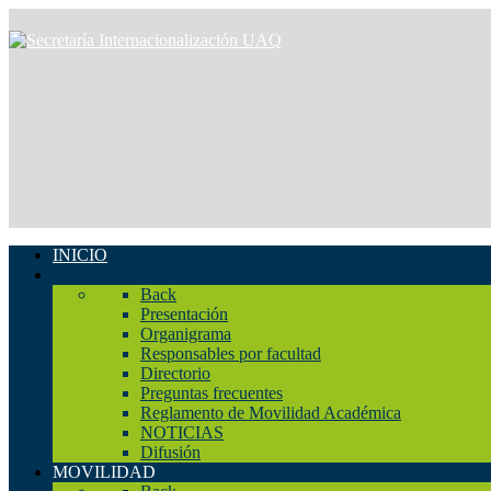
INICIO
CONÓCENOS
Back
Presentación
Organigrama
Responsables por facultad
Directorio
Preguntas frecuentes
Reglamento de Movilidad Académica
NOTICIAS
Difusión
MOVILIDAD