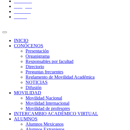
Facebook
Instagram
YouTube
Twitter
INICIO
CONÓCENOS
Presentación
Organigrama
Responsables por facultad
Directorio
Preguntas frecuentes
Reglamento de Movilidad Académica
NOTICIAS
Difusión
MOVILIDAD
Movilidad Nacional
Movilidad Internacional
Movilidad de profesores
INTERCAMBIO ACADÉMICO VIRTUAL
ALUMNOS
Alumnos Mexicanos
Alumnos Extranjeros