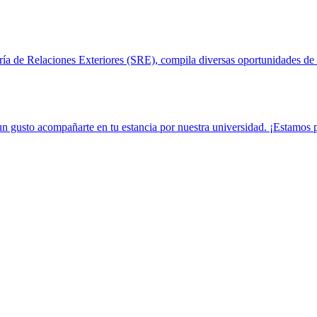
aría de Relaciones Exteriores (SRE), compila diversas oportunidades de 
un gusto acompañarte en tu estancia por nuestra universidad. ¡Estamos pa