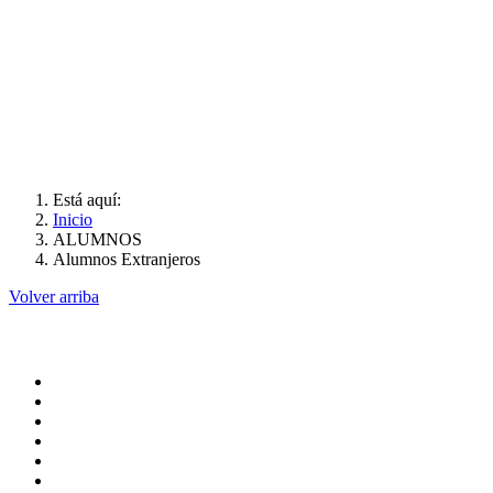
Está aquí:
Inicio
ALUMNOS
Alumnos Extranjeros
Volver arriba
Administracion
Pagina principal
Rectoria
Secretarias
Direcciones
Coordinaciones
Bachilleres