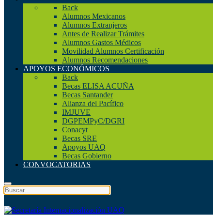
Back
Alumnos Mexicanos
Alumnos Extranjeros
Antes de Realizar Trámites
Alumnos Gastos Médicos
Movilidad Alumnos Certificación
Alumnos Recomendaciones
APOYOS ECONÓMICOS
Back
Becas ELISA ACUÑA
Becas Santander
Alianza del Pacífico
IMJUVE
DGPEMPyC/DGRI
Conacyt
Becas SRE
Apoyos UAQ
Becas Gobierno
CONVOCATORIAS