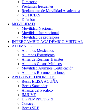
Directorio
Preguntas frecuentes
Reglamento de Movilidad Académica
NOTICIAS
Difusión
MOVILIDAD
Movilidad Nacional
Movilidad Internacional
Movilidad de profesores
INTERCAMBIO ACADÉMICO VIRTUAL
ALUMNOS
Alumnos Mexicanos
Alumnos Extranjeros
Antes de Realizar Trámites
Alumnos Gastos Médicos
Movilidad Alumnos Certificación
Alumnos Recomendaciones
APOYOS ECONÓMICOS
Becas ELISA ACUÑA
Becas Santander
Alianza del Pacífico
IMJUVE
DGPEMPyC/DGRI
Conacyt
Becas SRE