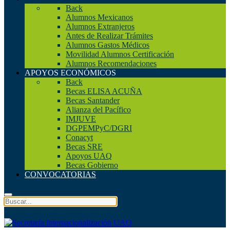
Back
Alumnos Mexicanos
Alumnos Extranjeros
Antes de Realizar Trámites
Alumnos Gastos Médicos
Movilidad Alumnos Certificación
Alumnos Recomendaciones
APOYOS ECONÓMICOS
Back
Becas ELISA ACUÑA
Becas Santander
Alianza del Pacífico
IMJUVE
DGPEMPyC/DGRI
Conacyt
Becas SRE
Apoyos UAQ
Becas Gobierno
CONVOCATORIAS