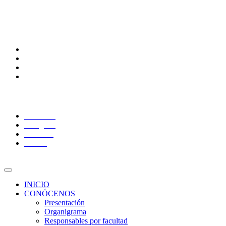
Calendario Escolar
Bibliotecas
Comunidades
Alumnos
Correo alumnos UAQ
Docentes
Adminitrativos
Síguenos:
Facebook
Instagram
YouTube
Twitter
INICIO
CONÓCENOS
Presentación
Organigrama
Responsables por facultad