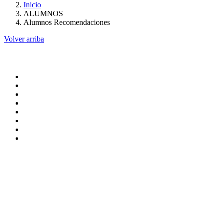
Inicio
ALUMNOS
Alumnos Recomendaciones
Volver arriba
Administracion
Pagina principal
Rectoria
Secretarias
Direcciones
Coordinaciones
Bachilleres
Facultades
Campus
Servicios
Transpareancia
Normatividad
Correo de Empleados UAQ
Contraloría Social
Directorio