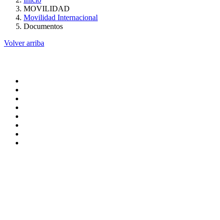
MOVILIDAD
Movilidad Internacional
Documentos
Volver arriba
Administracion
Pagina principal
Rectoria
Secretarias
Direcciones
Coordinaciones
Bachilleres
Facultades
Campus
Servicios
Transpareancia
Normatividad
Correo de Empleados UAQ
Contraloría Social
Directorio