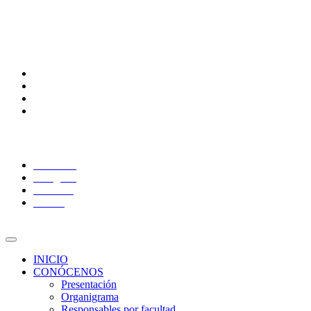
Calendario Escolar
Bibliotecas
Comunidades
Alumnos
Correo alumnos UAQ
Docentes
Adminitrativos
Síguenos:
Facebook
Instagram
YouTube
Twitter
INICIO
CONÓCENOS
Presentación
Organigrama
Responsables por facultad