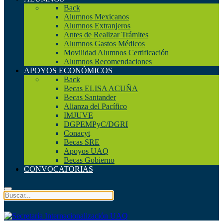
Back
Alumnos Mexicanos
Alumnos Extranjeros
Antes de Realizar Trámites
Alumnos Gastos Médicos
Movilidad Alumnos Certificación
Alumnos Recomendaciones
APOYOS ECONÓMICOS
Back
Becas ELISA ACUÑA
Becas Santander
Alianza del Pacífico
IMJUVE
DGPEMPyC/DGRI
Conacyt
Becas SRE
Apoyos UAQ
Becas Gobierno
CONVOCATORIAS